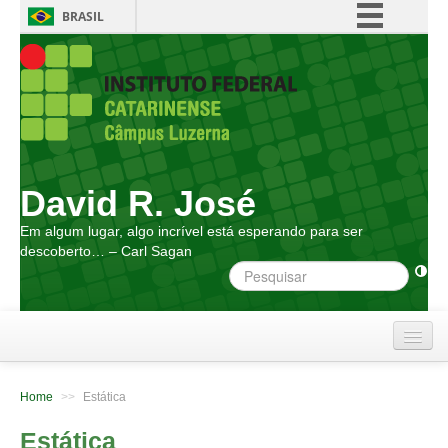
BRASIL
Simplifique!
Comunica BR
Participe
Acesso à informação
Legislação
David R. José
Canais
Em algum lugar, algo incrível está esperando para ser
descoberto… – Carl Sagan
Home
Home
>>
Estática
Atendimento
Estática