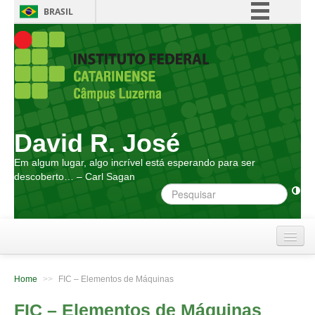
BRASIL
Simplifique!
Comunica BR
Participe
Acesso à informação
Legislação
David R. José
Canais
Em algum lugar, algo incrível está esperando para ser
descoberto… – Carl Sagan
Home
Home
>>
FIC – Elementos de Máquinas
Atendimento
FIC – Elementos de Máquinas