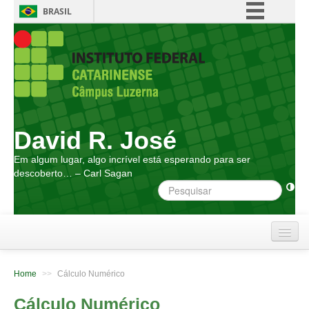
BRASIL
Simplifique!
Comunica BR
Participe
Acesso à informação
Legislação
David R. José
Canais
Em algum lugar, algo incrível está esperando para ser
descoberto… – Carl Sagan
Home
Home
>>
Cálculo Numérico
Atendimento
Cálculo Numérico