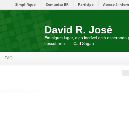
Simplifique!
Comunica BR
Participe
Acesso à infor
David R. José
Em algum lugar, algo incrível está esperando 
descoberto… – Carl Sagan
FAQ