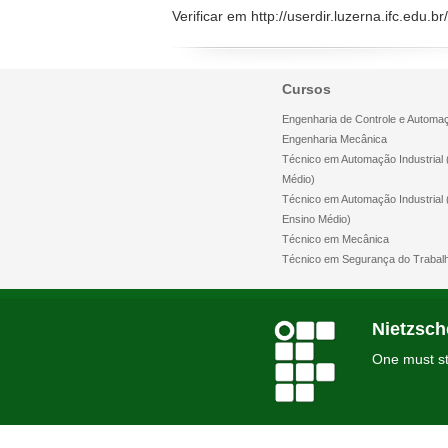
Verificar em http://userdir.luzerna.ifc.edu.
Cursos
Engenharia de Controle e Automa
Engenharia Mecânica
Técnico em Automação Industrial 
Médio)
Técnico em Automação Industrial
Ensino Médio)
Técnico em Mecânica
Técnico em Segurança do Trabal
Nietzsch
One must sti