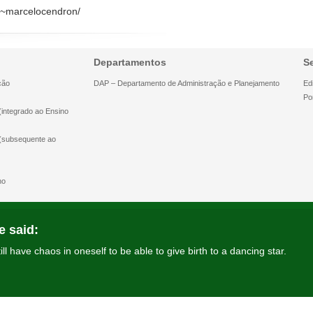
br/~marcelocendron/
Departamentos
S
ção
DAP – Departamento de Administração e Planejamento
Edi
Po
(integrado ao Ensino
 (subsequente ao
ho
e said:
ll have chaos in oneself to be able to give birth to a dancing star.