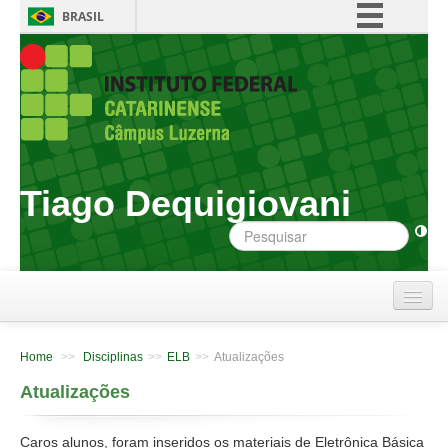
BRASIL
Simplifique!
Comunica BR
Participe
Acesso à informação
Legislação
Tiago Dequigiovani
Canais
Início
Home
>>
Disciplinas
>>
ELB
>>
Atualizações
Apresentação
Atualizações
Disciplinas
Caros alunos, foram inseridos os materiais de Eletrônica Básica