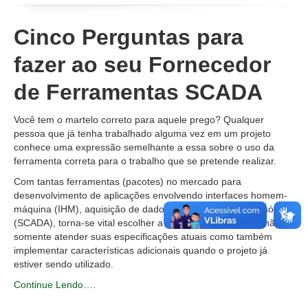
Disciplinas
Cinco Perguntas para
Projetos
fazer ao seu Fornecedor
de Ferramentas SCADA
Você tem o martelo correto para aquele prego? Qualquer
pessoa que já tenha trabalhado alguma vez em um projeto
conhece uma expressão semelhante a essa sobre o uso da
ferramenta correta para o trabalho que se pretende realizar.
Com tantas ferramentas (pacotes) no mercado para
desenvolvimento de aplicações envolvendo interfaces homem-
máquina (IHM), aquisição de dados e controle de supervisório
(SCADA), torna-se vital escolher a ferramenta certa para não
somente atender suas especificações atuais como também
implementar características adicionais quando o projeto já
estiver sendo utilizado.
Continue Lendo….