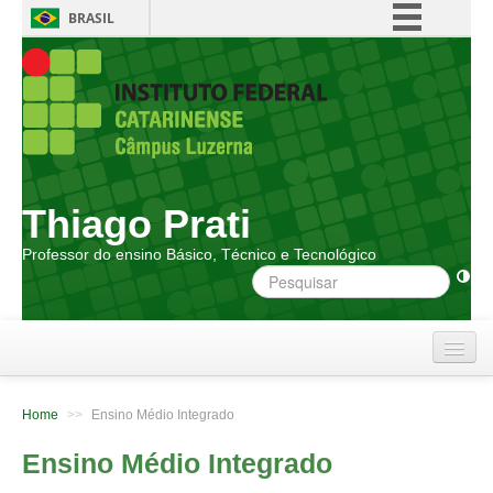
BRASIL
Simplifique!
Comunica BR
Participe
Acesso à informação
Legislação
Thiago Prati
Canais
Professor do ensino Básico, Técnico e Tecnológico
Home
Home
>>
Ensino Médio Integrado
Notícias
Ensino Médio Integrado
Horários