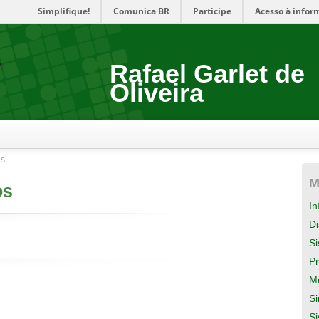
Simplifique!
Comunica BR
Participe
Acesso à infor
Rafael Garlet de
Oliveira
os
M
os
In
Di
S
Pr
M
Si
S