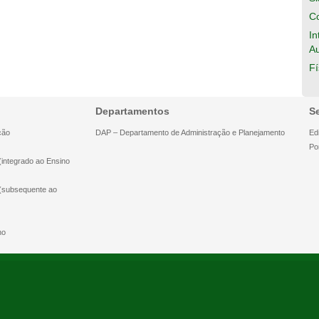
Co
In
A
Fí
Departamentos
S
ção
DAP – Departamento de Administração e Planejamento
Edi
Po
(integrado ao Ensino
 (subsequente ao
ho