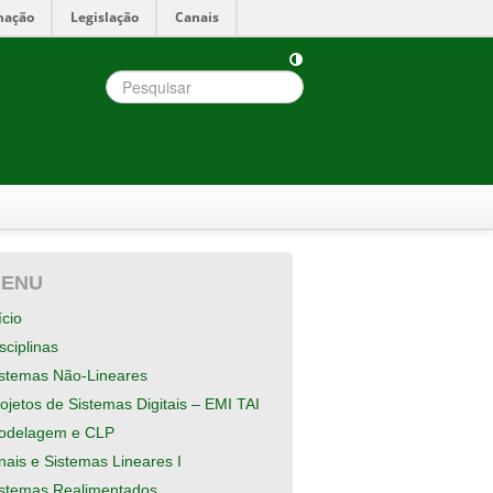
mação
Legislação
Canais
ENU
ício
sciplinas
istemas Não-Lineares
ojetos de Sistemas Digitais – EMI TAI
odelagem e CLP
nais e Sistemas Lineares I
istemas Realimentados