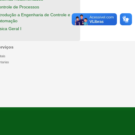
ntrole de Processos
trodução a Engenharia de Controle e
utomação
sica Geral I
erviços
tais
rtarias