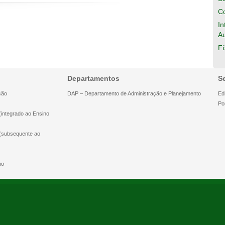
Co
In
A
Fí
Departamentos
S
ção
DAP – Departamento de Administração e Planejamento
Edi
Po
(integrado ao Ensino
 (subsequente ao
ho