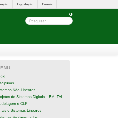
mação
Legislação
Canais
ENU
ício
sciplinas
istemas Não-Lineares
ojetos de Sistemas Digitais – EMI TAI
odelagem e CLP
nais e Sistemas Lineares I
istemas Realimentados