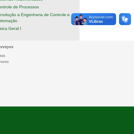
ntrole de Processos
trodução a Engenharia de Controle e
utomação
sica Geral I
erviços
tais
rtarias