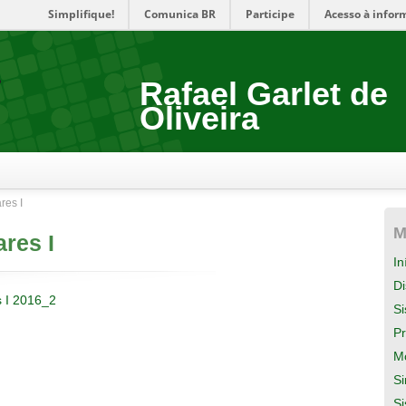
Simplifique!
Comunica BR
Participe
Acesso à infor
Rafael Garlet de
Oliveira
res I
M
res I
In
Di
s I 2016_2
S
Pr
M
Si
S