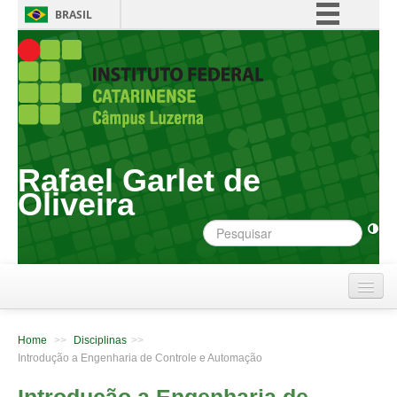
BRASIL
Simplifique!
Comunica BR
Participe
Acesso à informação
Legislação
Rafael Garlet de
Canais
Oliveira
Início
Home
>>
Disciplinas
>>
Disciplinas
Introdução a Engenharia de Controle e Automação