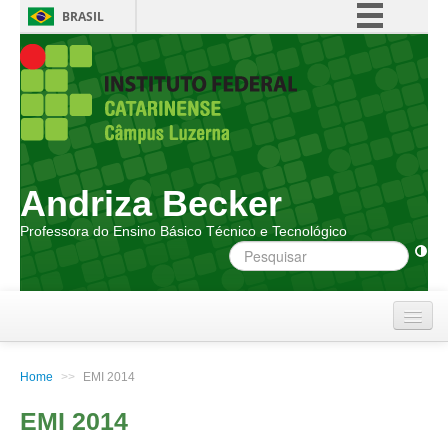
BRASIL
Simplifique!
Comunica BR
Participe
Acesso à informação
Legislação
Andriza Becker
Canais
Professora do Ensino Básico Técnico e Tecnológico
Home
Home
>>
EMI 2014
CURSOS
EMI 2014